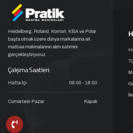
H
Heidelberg, Roland, Komori, KBA ve Polar
başta olmak üzere dünya markalarına ait
matbaa makinalarının alım satımını
H
gerçekleştiriyoruz.
Tü
Çalışma Saatleri:
Ma
Hafta İçi
09:00 - 18:00
Ga
İl
Cumartesi-Pazar
Kapalı