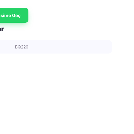
tişime Geç
er
BQ220