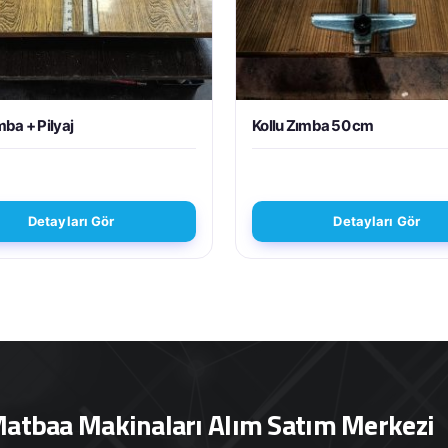
mba + Pilyaj
Kollu Zımba 50 cm
Detayları Gör
Detayları Gör
atbaa Makinaları Alım Satım Merkezi