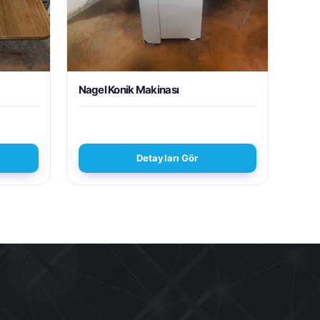
Nagel Konik Makinası
Detayları Gör