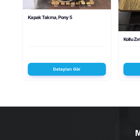
Kapak Takma, Pony 5
Kollu Zı
Detayları Gör
M