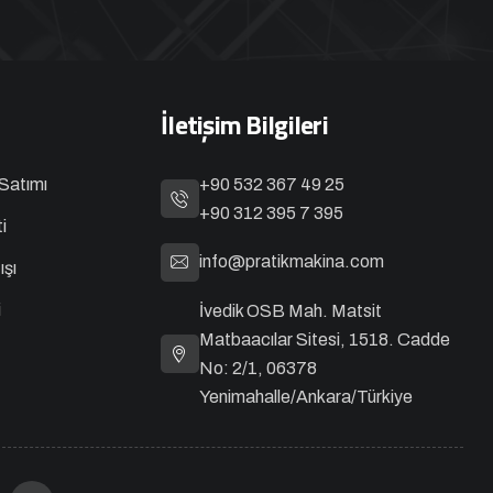
İletişim Bilgileri
Satımı
+90 532 367 49 25
+90 312 395 7 395
i
info@pratikmakina.com
ışı
i
İvedik OSB Mah. Matsit
Matbaacılar Sitesi, 1518. Cadde
No: 2/1, 06378
Yenimahalle/Ankara/Türkiye